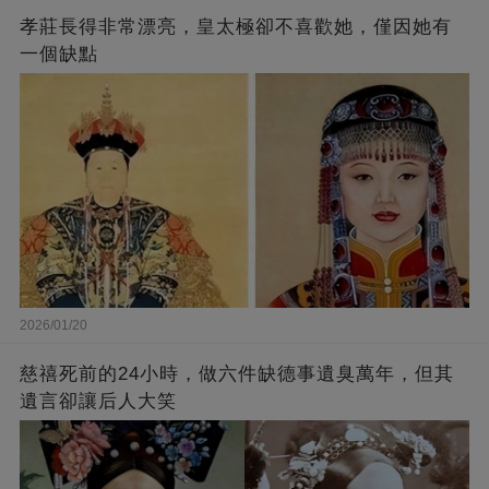
孝莊長得非常漂亮，皇太極卻不喜歡她，僅因她有
一個缺點
2026/01/20
慈禧死前的24小時，做六件缺德事遺臭萬年，但其
遺言卻讓后人大笑