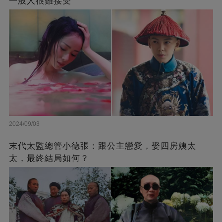
一般人很難接受
2024/09/03
末代太監總管小德張：跟公主戀愛，娶四房姨太
太，最終結局如何？