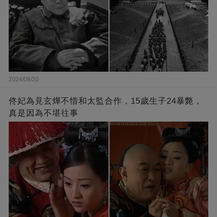
2024/08/20
佟妃為見玄燁不惜和太監合作，15歲生子24暴斃，
真是因為不堪往事