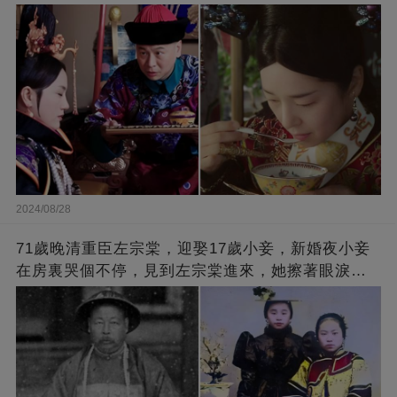
廚子大膽上前
2024/08/28
71歲晚清重臣左宗棠，迎娶17歲小妾，新婚夜小妾
在房裏哭個不停，見到左宗棠進來，她擦著眼淚
說：「老爺，讓我來伺候你吧！」左宗棠說了一句
話，小妾立馬眉開眼笑