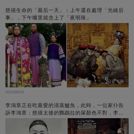
慈禧生命的「最后一天」：上午還在處理「光緒后
事」，下午嘴里就含上了「夜明珠」
2024/08/29
李鴻章正在吃最愛的清蒸鱸魚，此時，一位家仆告
訴李鴻章：慈禧太後的鸚鵡拉的屎顏色不對，李鴻
章瞬間神色大變：啊！要出大事了