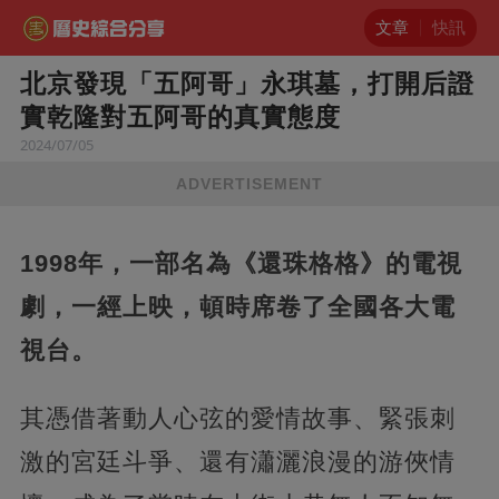
文章
快訊
北京發現「五阿哥」永琪墓，打開后證
實乾隆對五阿哥的真實態度
2024/07/05
ADVERTISEMENT
1998年，一部名為《還珠格格》的電視
劇，一經上映，頓時席卷了全國各大電
視台。
其憑借著動人心弦的愛情故事、緊張刺
激的宮廷斗爭、還有瀟灑浪漫的游俠情