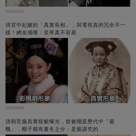
2024/09/13
清宮中妃嬪的「真實長相」，與電視真的完全不一
樣！網友感嘆：皇帝真不容易
2024/09/09
清朝官服真實樣貌曝光，曾被嘲是歷代中「最
醜」，帽子都有夏冬之分：是最講究的