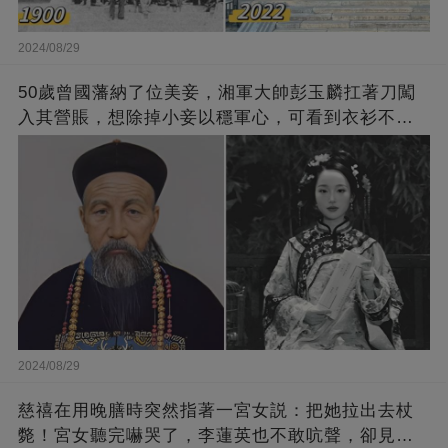
2024/08/29
50歲曾國藩納了位美妾，湘軍大帥彭玉麟扛著刀闖
入其營賬，想除掉小妾以穩軍心，可看到衣衫不整
的曾國藩後，彭玉麟感嘆：娶得好！
2024/08/29
慈禧在用晚膳時突然指著一宮女説：把她拉出去杖
斃！宮女聽完嚇哭了，李蓮英也不敢吭聲，卻見一