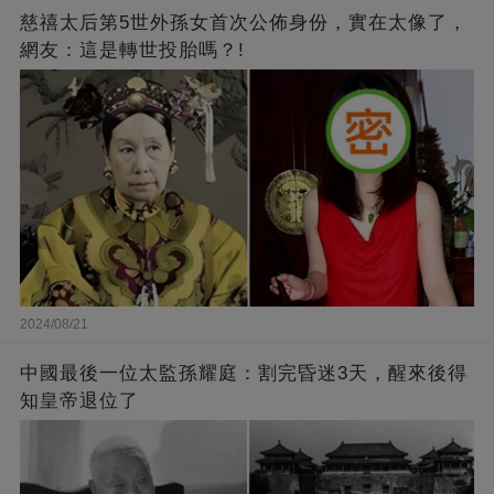
慈禧太后第5世外孫女首次公佈身份，實在太像了，
網友：這是轉世投胎嗎？!
2024/08/21
中國最後一位太監孫耀庭：割完昏迷3天，醒來後得
知皇帝退位了