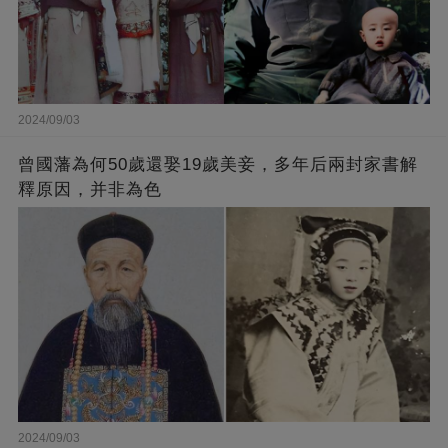
2024/09/03
曾國藩為何50歲還娶19歲美妾，多年后兩封家書解
釋原因，并非為色
2024/09/03