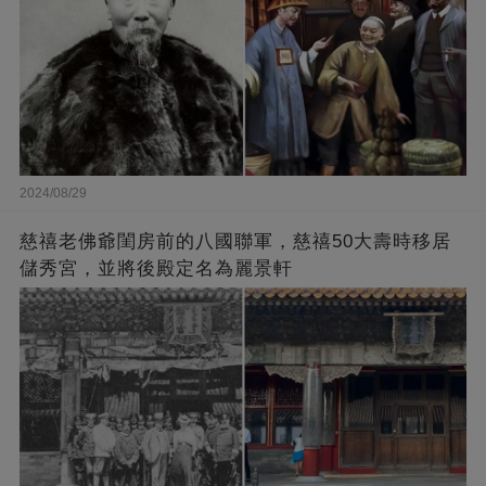
2024/08/29
慈禧老佛爺閨房前的八國聯軍，慈禧50大壽時移居
儲秀宮，並將後殿定名為麗景軒