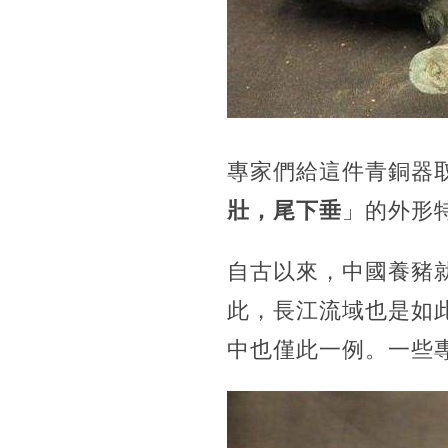
專家們給這件青銅器
壯，尾下垂
」的外形
自古以來，中國養豬
此，長江流域也是如
中也僅此一例。一些