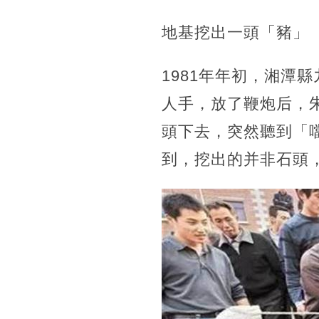
地基挖出一頭「豬」
1981年年初，湘潭
人手，放了鞭炮后，
頭下去，突然聽到「
到，挖出的并非石頭