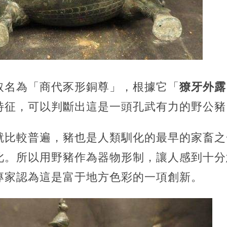
取名為「商代豕形銅尊」，根據它「
獠牙外露
特征，可以判斷出這是一頭孔武有力的野公豬
就比較普遍，豬也是人類馴化的最早的家畜之
此。所以用野豬作為器物形制，讓人感到十分
專家認為這是富于地方色彩的一項創新。