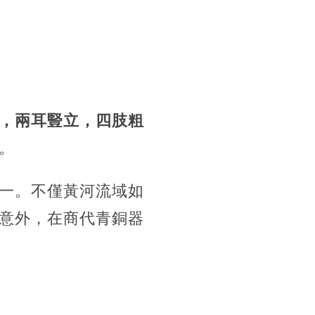
，兩耳豎立，四肢粗
。
一。不僅黃河流域如
意外，在商代青銅器