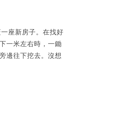
蓋一座新房子。在找好
下一米左右時，一鋤
旁邊往下挖去。沒想