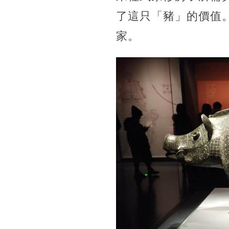
了這只「豬」的價值
家。