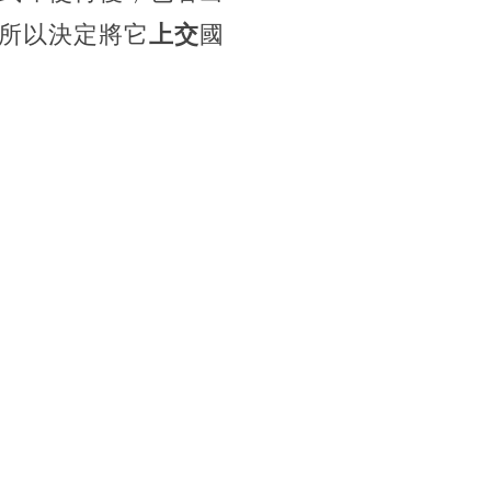
所以決定將它
上交
國