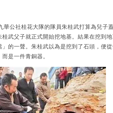
縣九華公社桂花大隊的隊員朱桂武打算為兒子
朱桂武父子就正式開始挖地基。結果在挖到地
噹」的一聲。朱桂武以為是挖到了石頭，便從
，而是一件青銅器。