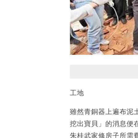
工地
雖然青銅器上遍布泥
挖出寶貝」的消息便
朱桂武家修房子所需