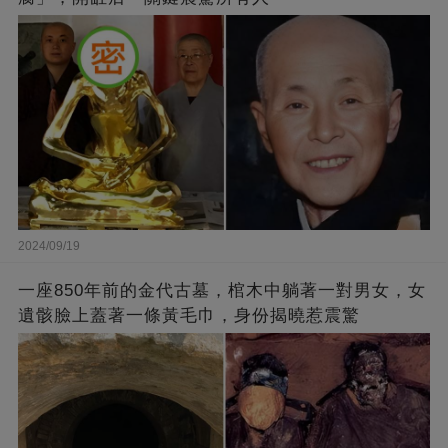
2024/09/19
一座850年前的金代古墓，棺木中躺著一對男女，女
遺骸臉上蓋著一條黃毛巾，身份揭曉惹震驚