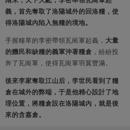
隋末，天下大亂，李密率領瓦崗軍起
義，首先奪取了洛陽城外的回洛糧，使
得洛陽城內陷入無糧的境地。
手握糧草的李密帶領瓦崗軍起義，
大量
的饑民和缺糧的義軍沖著糧倉
，紛紛投
奔了瓦崗軍，使得瓦崗軍羽翼豐滿。
後來李家奪取江山后，李世民看到了糧
倉在城外的弊端，于是他精心設計了地
理位置，將糧倉設在洛陽城內，就是後
來的含嘉倉。