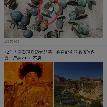
2024/09/06
72年內蒙發現康熙女兒墓，身穿龍袍葬品價值過
億，尸身240年不腐