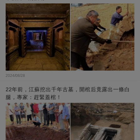
2024/08/28
22年前，江蘇挖出千年古墓，開棺后竟露出一條白
腿，專家：趕緊蓋棺！