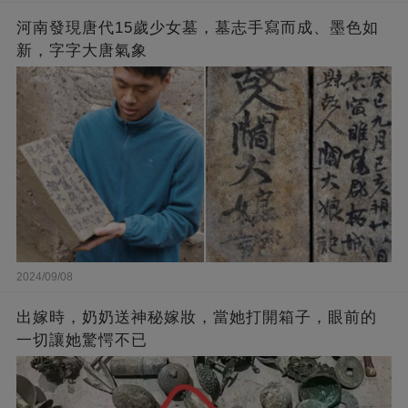
河南發現唐代15歲少女墓，墓志手寫而成、墨色如
新，字字大唐氣象
2024/09/08
出嫁時，奶奶送神秘嫁妝，當她打開箱子，眼前的
一切讓她驚愕不已