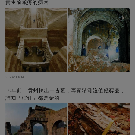
實生前頭疼的病因
2024/09/04
10年前，貴州挖出一古墓，專家猜測沒值錢葬品，
誰知「棺釘」都是金的