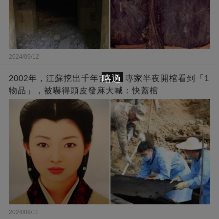
2024/09/12
略過
2002年，江蘇挖出千年古墓，專家半夜開棺看到「1
物品」，被嚇得頭皮發麻大喊：快蓋棺
2024/09/11