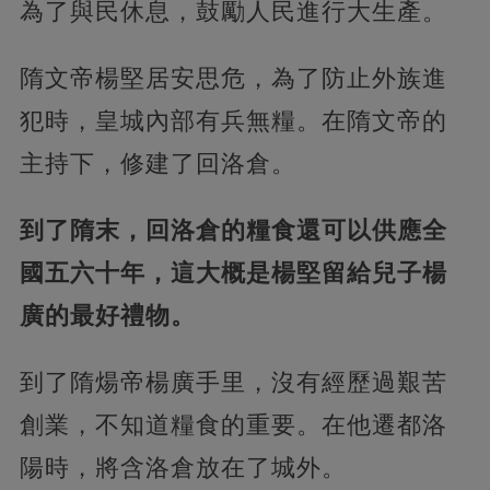
為了與民休息，鼓勵人民進行大生產。
隋文帝楊堅居安思危，為了防止外族進
犯時，皇城內部有兵無糧。在隋文帝的
主持下，修建了回洛倉。
到了隋末，回洛倉的糧食還可以供應全
國五六十年，這大概是楊堅留給兒子楊
廣的最好禮物。
到了隋煬帝楊廣手里，沒有經歷過艱苦
創業，不知道糧食的重要。在他遷都洛
陽時，將含洛倉放在了城外。