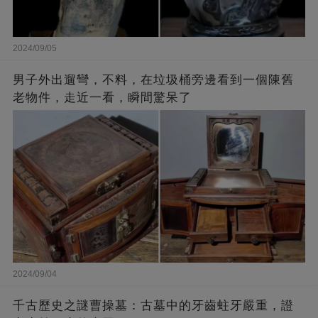
2024/09/05
男子外出遛彎，不料，在垃圾桶旁邊看到一個陳舊
老物件，走近一看，瞬間驚呆了
2024/09/04
千古歷史之謎曹操墓：古墓中的牙齒蛀牙嚴重，證