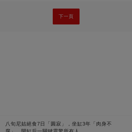
下一頁
八旬尼姑絕食7日「圓寂」，坐缸3年「肉身不
腐」，開缸后一關鍵震驚所有人