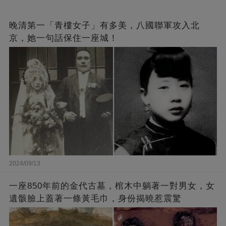
晚清第一「青樓女子」有多美，八國聯軍攻入北
京，她一句話保住一座城！
2024/09/13
一座850年前的金代古墓，棺木中躺著一對男女，女
遺骸臉上蓋著一條黃毛巾，身份揭曉惹震驚