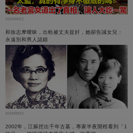
2024/09/12
和徐志摩曖昧，出軌被丈夫捉奸，她卻告誡女兒：
永遠別和男人認錯
2024/09/12
2002年，江蘇挖出千年古墓，專家半夜開棺看到「1