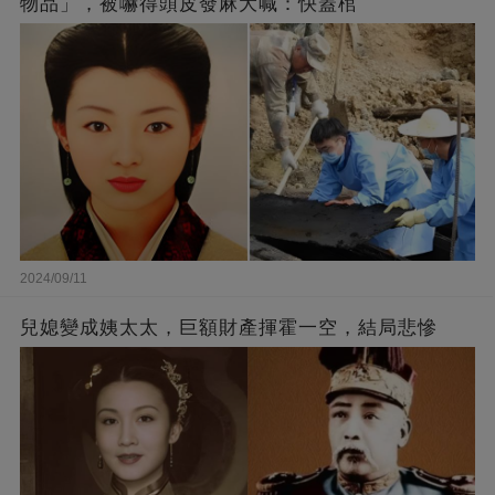
物品」，被嚇得頭皮發麻大喊：快蓋棺
2024/09/11
兒媳變成姨太太，巨額財產揮霍一空，結局悲慘