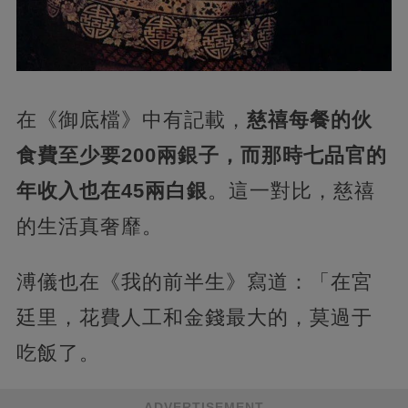
在《御底檔》中有記載，
慈禧每餐的伙
食費至少要200兩銀子，而那時七品官的
年收入也在45兩白銀
。這一對比，慈禧
的生活真奢靡。
溥儀也在《我的前半生》寫道：「在宮
廷里，花費人工和金錢最大的，莫過于
吃飯了。
ADVERTISEMENT