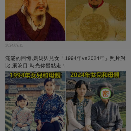
2024/09/11
滿滿的回憶,媽媽與兒女「1994年vs2024年」照片對
比,網淚目:時光你慢點走！