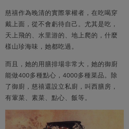
慈禧作為晚清的實際掌權者，在吃喝穿
戴上面，從不會虧待自己。尤其是吃，
天上飛的、水里游的、地上爬的，什麼
樣山珍海味，她都吃過。
而且，她的用膳排場非常大，她的御廚
能做400多種點心，4000多種菜品。除
了御廚，慈禧還設立私廚，叫西膳房，
有葷菜、素菜、點心、飯等。