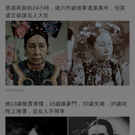
慈禧死前的24小時，做六件缺德事遺臭萬年，但其
遺言卻讓后人大笑
2024/09/13
她13歲被賣青樓，15歲嫁豪門，30歲失婚，35歲叱
咤上海灘，這女人不簡單