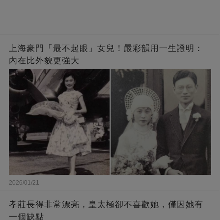
上海豪門「最不起眼」女兒！嚴彩韻用一生證明：
內在比外貌更強大
2026/01/21
孝莊長得非常漂亮，皇太極卻不喜歡她，僅因她有
一個缺點