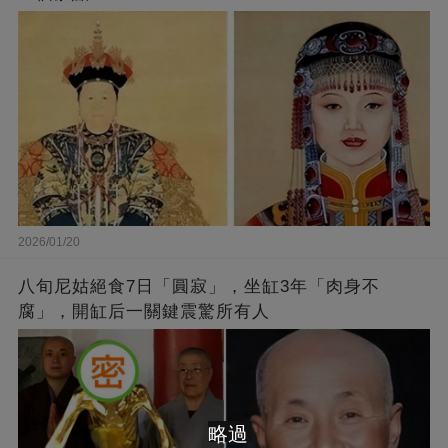
2026/01/20
八旬尼姑絕食7日「圓寂」，坐缸3年「肉身不
腐」，開缸后一關鍵震驚所有人
略過