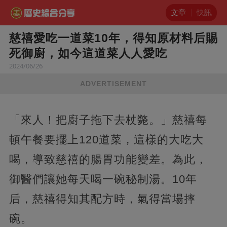
文章
快訊
慈禧愛吃一道菜10年，得知原材料后賜
死御廚，如今這道菜人人愛吃
2024/06/26
ADVERTISEMENT
「來人！把廚子拖下去杖斃。」慈禧每
頓午餐要擺上120道菜，這樣的大吃大
喝，導致慈禧的腸胃功能變差。為此，
御醫們讓她每天喝一碗秘制湯。10年
后，慈禧得知其配方時，氣得當場摔
碗。