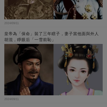
2024/09/11
皇帝為「保命」裝了三年瞎子，妻子當他面與外人
胡混，睜眼后「一雪前恥」
2024/09/11