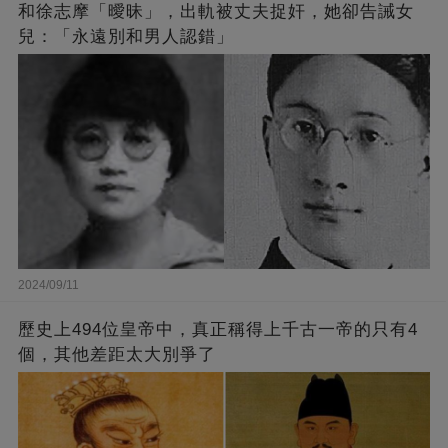
和徐志摩「曖昧」，出軌被丈夫捉奸，她卻告誡女
兒：「永遠別和男人認錯」
2024/09/11
歷史上494位皇帝中，真正稱得上千古一帝的只有4
個，其他差距太大別爭了