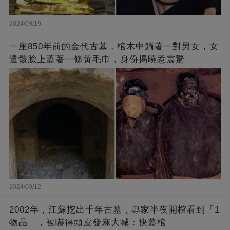
2024/09/19
一座850年前的金代古墓，棺木中躺著一對男女，女
遺骸臉上蓋著一條黃毛巾，身份揭曉惹震驚
2024/09/12
2002年，江蘇挖出千年古墓，專家半夜開棺看到「1
物品」，被嚇得頭皮發麻大喊：快蓋棺