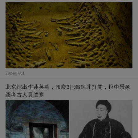
2024/07/01
北京挖出李蓮英墓，報廢3把鐵錘才打開，棺中景象
略過
讓考古人員膽寒