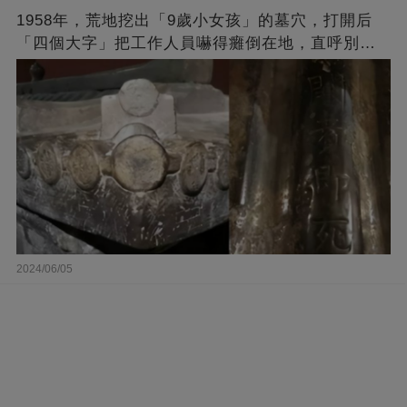
1958年，荒地挖出「9歲小女孩」的墓穴，打開后
「四個大字」把工作人員嚇得癱倒在地，直呼別找
我
2024/06/05