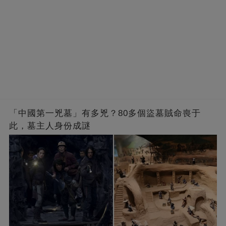
「中國第一兇墓」有多兇？80多個盜墓賊命喪于
此，墓主人身份成謎