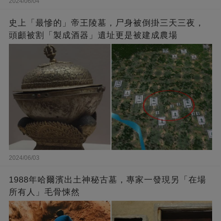
2024/06/04
史上「最慘的」帝王陵墓，尸身被倒掛三天三夜，
頭顱被割「製成酒器」遺址更是被建成農場
2024/06/03
1988年哈爾濱出土神秘古墓，專家一發現另「在場
所有人」毛骨悚然