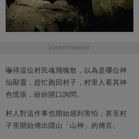
ADVERTISEMENT
嚇得這位村民魂飛魄散，以為是哪位神
仙顯靈，趕忙跑回村子，村里人看其神
色慌張，紛紛開口詢問。
村人對這件事也開始感到害怕，甚至村
子里開始傳出隱山「山神」的傳言。