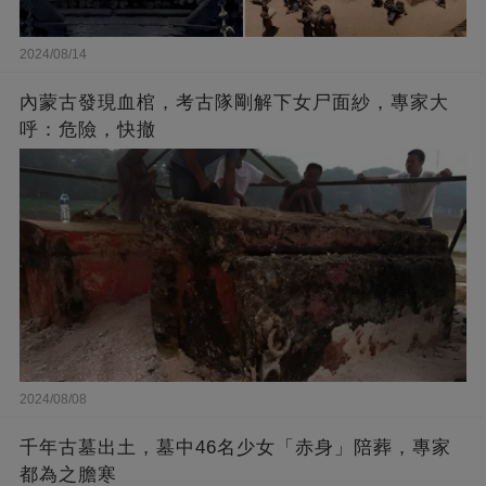
2024/08/14
內蒙古發現血棺，考古隊剛解下女尸面紗，專家大
呼：危險，快撤
2024/08/08
千年古墓出土，墓中46名少女「赤身」陪葬，專家
都為之膽寒