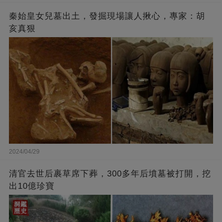
秦始皇女兒墓出土，發掘現場讓人揪心，專家：胡
亥真狠
2024/04/29
清官去世后裹草席下葬，300多年后墳墓被打開，挖
出10億珍寶