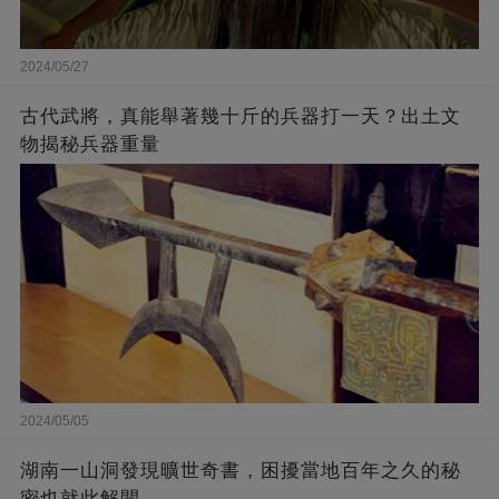
2024/05/27
古代武將，真能舉著幾十斤的兵器打一天？出土文
物揭秘兵器重量
2024/05/05
湖南一山洞發現曠世奇書，困擾當地百年之久的秘
密也就此解開