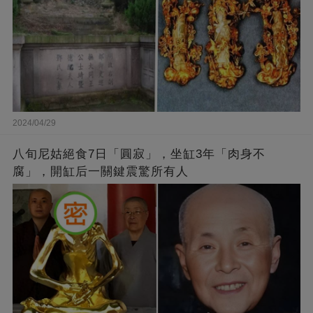
2024/04/29
八旬尼姑絕食7日「圓寂」，坐缸3年「肉身不
腐」，開缸后一關鍵震驚所有人