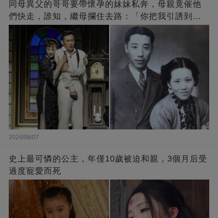
同母異父的哥哥要帶懷孕的妹妹私奔，母親竟催他
們快走，誰知，繼母攔住去路：「你把我引誘到母
親不是母親，情人不是情人的地步，你卻不帶我
走？」
2024/08/07
史上最可憐的公主，年僅10歲被迫和親，3個月后受
過度寵愛而死