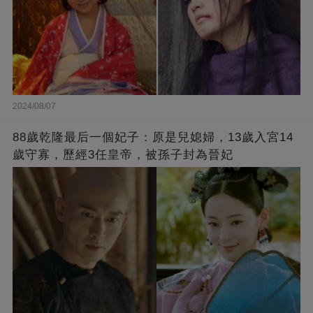
2024/08/07
88歲乾隆最后一個妃子：原是兒媳婦，13歲入宮14
歲守寡，歷經3任皇帝，被孫子封為晉妃