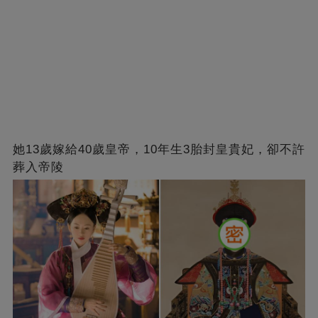
她13歲嫁給40歲皇帝，10年生3胎封皇貴妃，卻不許
葬入帝陵