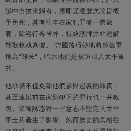
賊中自拔來歸者，應即謹遵歷次諭旨概
予免死，其有往年在家犯罪者一體赦
宥，除咨行各省外，特給護牌并粘連解
散歌收執為據。"曾國藩巧妙地將起義軍
稱為"難民"，暗示他們是被迫加入太平軍
的。
他承諾不僅免除他們參與起義的罪責，
甚至連以前在家鄉犯下的罪行也一并赦
免。這種誘惑對一些意志不堅定的太平
軍士兵產生了影響。然而歷史的真相往