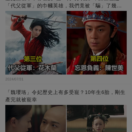
「代父從軍」的巾幗英雄，我們竟被「騙」了幾百
年
2024/07/31
「魏瓔珞」令妃歷史上有多受寵？10年生6胎，剛生
產完就被寵幸