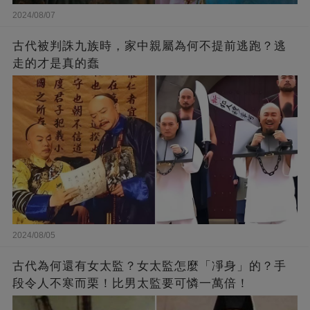
2024/08/07
古代被判誅九族時，家中親屬為何不提前逃跑？逃
走的才是真的蠢
2024/08/05
古代為何還有女太監？女太監怎麼「凈身」的？手
段令人不寒而栗！比男太監要可憐一萬倍！