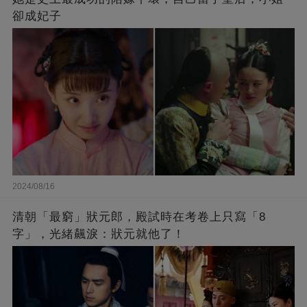
卻成妃子
2024/08/16
清朝「最窮」狀元郎，殿試時在考卷上只寫「8
字」，光緒飆淚：狀元就他了！