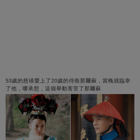
略過
53歲的慈禧愛上了20歲的侍衛那爾蘇，當晚就臨幸
了他，哪承想，這個舉動害苦了那爾蘇