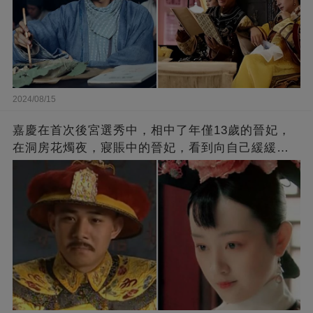
2024/08/15
嘉慶在首次後宮選秀中，相中了年僅13歲的晉妃，
在洞房花燭夜，寢賬中的晉妃，看到向自己緩緩走
來的竟是一個老頭子！不料，第二年卻成了寡婦