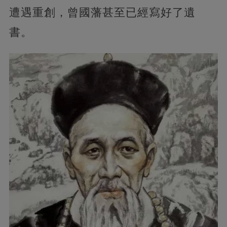
遭遇重創，曾國藩甚至已經寫好了遺
書。