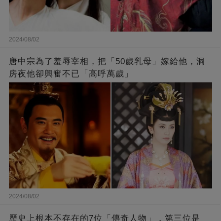
2024/08/02
唐中宗為了羞辱宰相，把「50歲乳母」嫁給他，洞
房夜他卻興奮不已「高呼萬歲」
2024/08/02
歷史上根本不存在的7位「傳奇人物」，第三位是