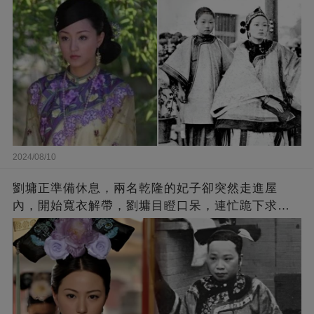
2024/08/10
劉墉正準備休息，兩名乾隆的妃子卻突然走進屋
內，開始寬衣解帶，劉墉目瞪口呆，連忙跪下求
饒，可兩個妃子卻是不管，執意留下侍寢