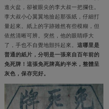
進火盆，卻被眼尖的李大叔一把攔住。
李大叔小心翼翼地撿起那張紙，仔細打
量起來。紙上的字跡雖然有些模糊，但
依然清晰可辨。突然，他的眼睛睜大
了，手也不自覺地顫抖起來。
這哪里是
普通的紙片，分明是一張來自百年前的
免死牌！這張免死牌高約半米，整體呈
灰色，保存完好。