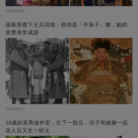
2024/08/10
孫殿英麾下士兵回憶：慈禧是「半落子」腳，她的
真實身世成謎
2024/08/10
16歲給富商做外室，生下一狀元，兒子和她被一起
送人后又生一狀元