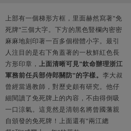
上部有一個梯形方框，里面赫然寫著"免
死牌"三個大字。下方的黑色豎欄內密密
麻麻地刻印著一百多個楷體小字。最引
人注目的是右下角蓋著的一枚鮮紅色長
方形印章，
上面清晰可見"欽命辦理浙江
軍務前任兵部侍郎關防"的字樣。
李大叔
曾經當過教師，對歷史頗有研究。他仔
細閱讀了免死牌上的內容，不由得倒吸
一口涼氣。這竟然是清朝名將曾國藩親
自頒發的免死牌！上面還有"兩江總