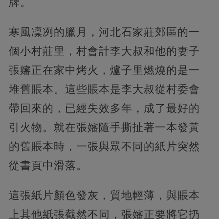
牌。
寒風凜冽的臘月，河北石家莊郊區的一
個小村莊里，村會計李大叔和他的妻子
張嬸正在家中烤火，爐子里燃燒的是一
堆舊賬本。這些賬本是李大叔從村委會
帶回來的，已經失效多年，成了最好的
引火物。就在張嬸隨手撕扯著一本發黃
的舊賬本時，一張與眾不同的紙片突然
從書頁中滑落。
這張紙片顏色發灰，質地輕薄，與賬本
上其他紙張截然不同，張嬸正要將它扔