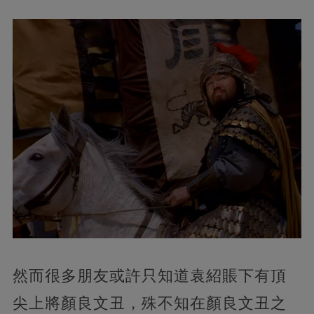
然而很多朋友或許只知道袁紹賬下有頂
尖上將顏良文丑，殊不知在顏良文丑之