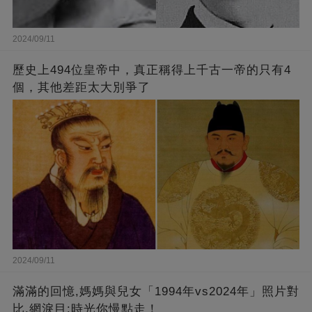
2024/09/11
歷史上494位皇帝中，真正稱得上千古一帝的只有4
個，其他差距太大別爭了
2024/09/11
滿滿的回憶,媽媽與兒女「1994年vs2024年」照片對
比,網淚目:時光你慢點走！