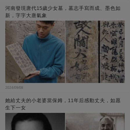
河南發現唐代15歲少女墓，墓志手寫而成、墨色如
新，字字大唐氣象
2024/09/08
她給丈夫的小老婆當保姆，11年后感動丈夫，如愿
生下一女