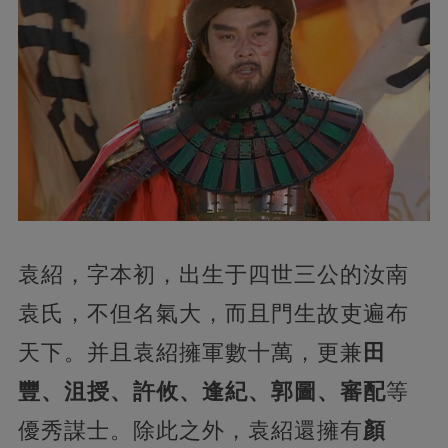
袁紹，字本初，出生于四世三公的汝南
袁氏，不但名氣大，而且門生故吏遍布
天下。并且袁紹擁軍數十萬，更兼
田
豐、沮授、許攸、逢紀、郭圖、審配
等
優秀謀士。除此之外，袁紹還擁有
顏