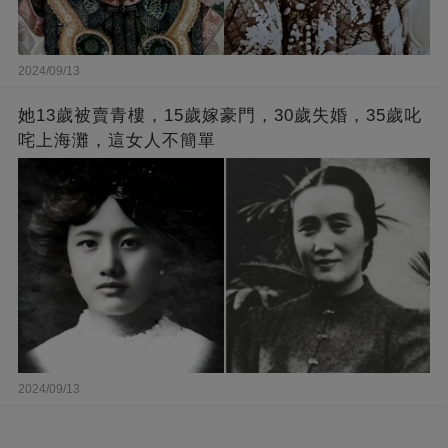
2024/09/13
她13歲被賣青樓，15歲嫁豪門，30歲失婚，35歲叱
咤上海灘，這女人不簡單
2024/09/13