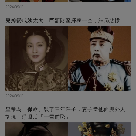
2024/09/11
兒媳變成姨太太，巨額財產揮霍一空，結局悲慘
2024/09/11
皇帝為「保命」裝了三年瞎子，妻子當他面與外人
胡混，睜眼后「一雪前恥」