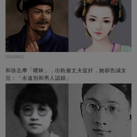
2024/09/11
和徐志摩「曖昧」，出軌被丈夫捉奸，她卻告誡女
兒：「永遠別和男人認錯」