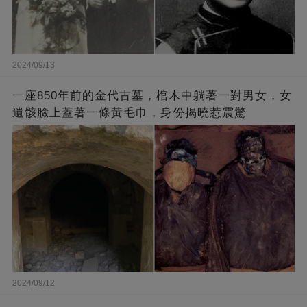
2024/09/13
一座850年前的金代古墓，棺木中躺著一對男女，女
遺骸臉上蓋著一條黃毛巾，身份揭曉惹震驚
2024/09/12