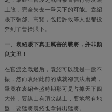
土臉，完全失去一爭天下的可能。袁紹
賬下張郃、高覽，包括許攸等人也都投
奔到了曹操賬下。
一、袁紹賬下真正厲害的戰將，并非顏
良文丑！
在官渡之戰過后，袁紹可以說是一蹶不
振，然而袁紹此前的成就卻無法磨滅，
畢竟在袁紹全盛時期那可是占據天下四
大州，要謀士有頂尖謀士，要地盤有地
盤，要猛將袁紹也拿得出猛將。