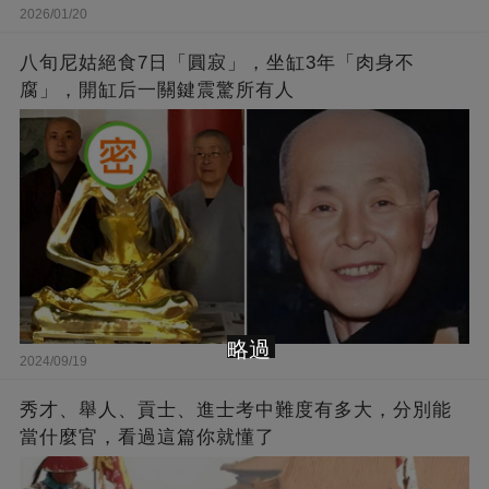
2026/01/20
八旬尼姑絕食7日「圓寂」，坐缸3年「肉身不
腐」，開缸后一關鍵震驚所有人
略過
2024/09/19
秀才、舉人、貢士、進士考中難度有多大，分別能
當什麼官，看過這篇你就懂了