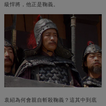
級悍將，他正是鞠義。
袁紹為何會親自斬殺鞠義？這其中到底