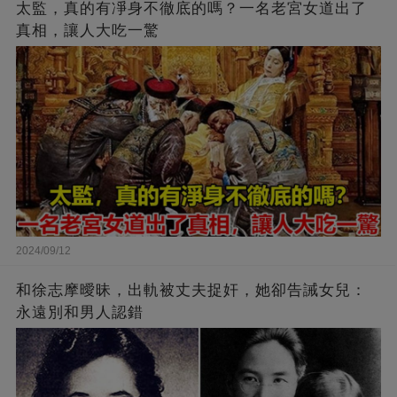
太監，真的有凈身不徹底的嗎？一名老宮女道出了
真相，讓人大吃一驚
2024/09/12
和徐志摩曖昧，出軌被丈夫捉奸，她卻告誡女兒：
永遠別和男人認錯