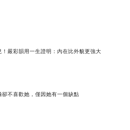
兒！嚴彩韻用一生證明：內在比外貌更強大
極卻不喜歡她，僅因她有一個缺點