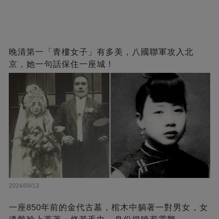
晚清第一「青樓女子」有多美，八國聯軍攻入北
京，她一句話保住一座城！
2024/09/13
一座850年前的金代古墓，棺木中躺著一對男女，女