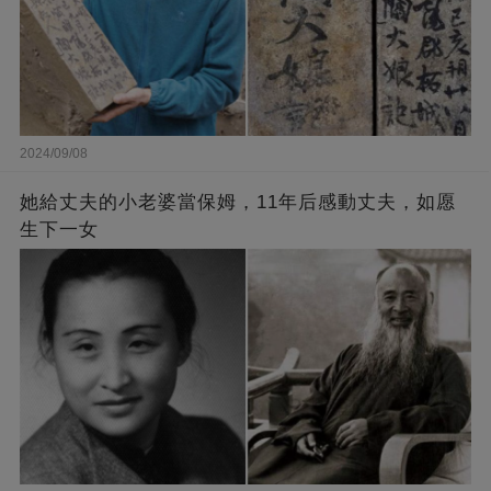
2024/09/08
她給丈夫的小老婆當保姆，11年后感動丈夫，如愿
生下一女