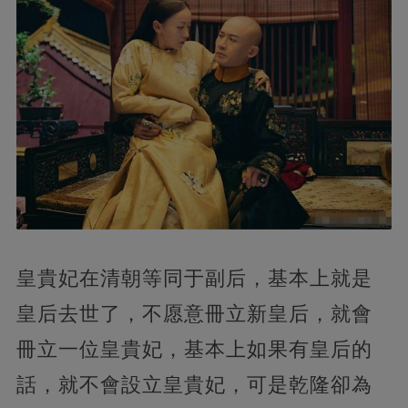
皇貴妃在清朝等同于副后，基本上就是
皇后去世了，不愿意冊立新皇后，就會
冊立一位皇貴妃，基本上如果有皇后的
話，就不會設立皇貴妃，可是乾隆卻為