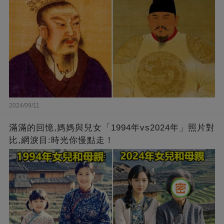
2024/09/11
滿滿的回憶,媽媽與兒女「1994年vs2024年」照片對
比,網淚目:時光你慢點走！