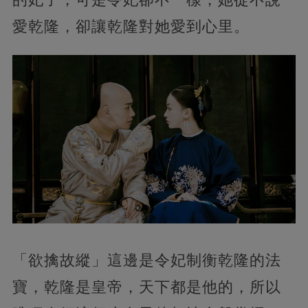
愛乾隆，卻讓乾隆對她愛到心里。
「欲擒故縱」這邊是令妃制衡乾隆的法
寶，乾隆是皇帝，天下都是他的，所以