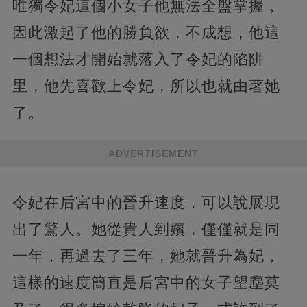
唯獨令妃這個小女子他無法全盤掌握，
因此激起了他的勝負欲，不成想，他這
一個想法才開始就落入了令妃的陷阱
里，他先喜歡上令妃，所以也就由著她
了。
ADVERTISEMENT
令妃在后宮中的晉升速度，可以說展現
出了驚人。她從貴人到嬪，僅僅就是同
一年，再過去了三年，她就晉升為妃，
這樣的速度簡直是后宮中的女子望塵莫