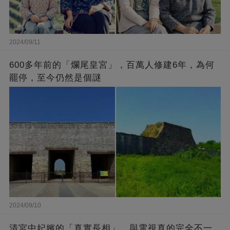
2024/09/11
600多年前的「爛尾皇宮」，百萬人修建6年，為何
罷停，至今仍然是個謎
2024/09/10
清宮中妃嬪的「真實長相」，與電視真的完全不一