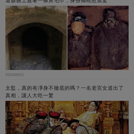
遺骸臉上蓋著一條黃毛巾，身份揭曉惹震驚
2024/09/12
太監，真的有凈身不徹底的嗎？一名老宮女道出了
真相，讓人大吃一驚