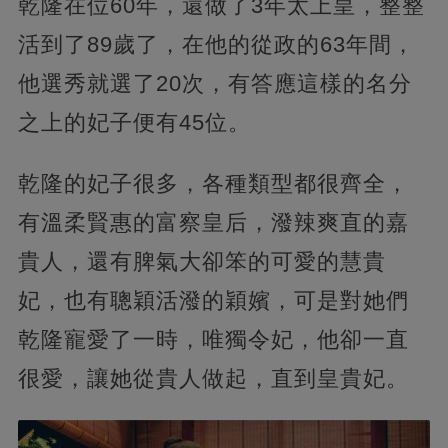
乾隆在位60年，還做了3年太上皇，整整
活到了89歲了，在他的從政的63年間，
他選秀就選了20次，有答應這樣的名分
之上的妃子便有45位。
乾隆的妃子很多，各種類型都很齊全，
有溫柔賢惠的富察皇后，潑辣爽直的嘉
貴人，還有脾氣大卻笨的可愛的慧貴
妃，也有聰穎活潑的穎嬪，可是對她們
乾隆寵愛了一時，唯獨令妃，他卻一直
很愛，讓她從貴人做起，直到皇貴妃。