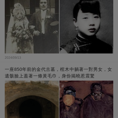
2024/09/13
一座850年前的金代古墓，棺木中躺著一對男女，女
遺骸臉上蓋著一條黃毛巾，身份揭曉惹震驚