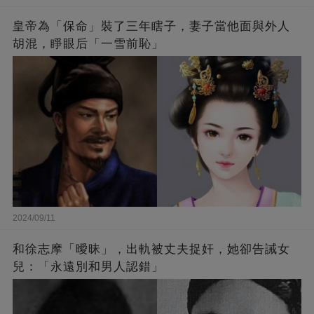
皇帝為「保命」裝了三年瞎子，妻子當他面與外人
胡混，睜眼后「一雪前恥」
2024/09/11
和徐志摩「曖昧」，出軌被丈夫捉奸，她卻告誡女
兒：「永遠別和男人認錯」