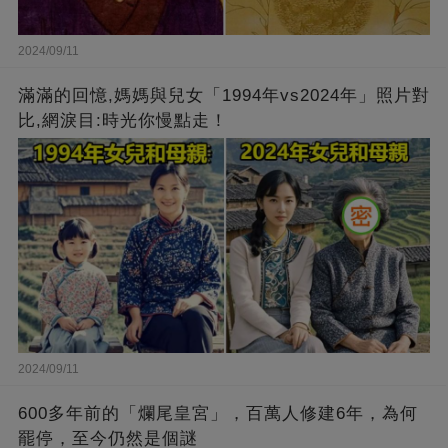
2024/09/11
滿滿的回憶,媽媽與兒女「1994年vs2024年」照片對
比,網淚目:時光你慢點走！
2024/09/11
600多年前的「爛尾皇宮」，百萬人修建6年，為何
罷停，至今仍然是個謎