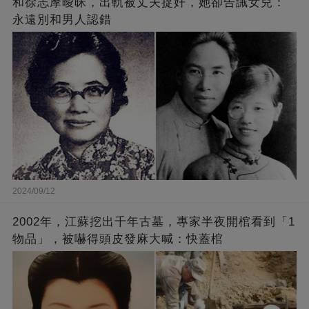
和徐志摩曖昧，出軌被丈夫捉奸，她卻告誡女兒：
永遠別和男人認錯
2024/09/12
2002年，江蘇挖出千年古墓，專家半夜開棺看到「1
物品」，被嚇得頭皮發麻大喊：快蓋棺