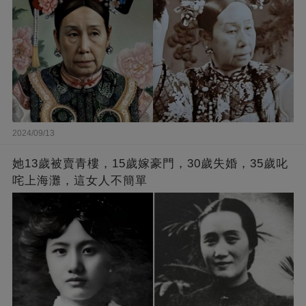
2024/09/13
她13歲被賣青樓，15歲嫁豪門，30歲失婚，35歲叱
咤上海灘，這女人不簡單