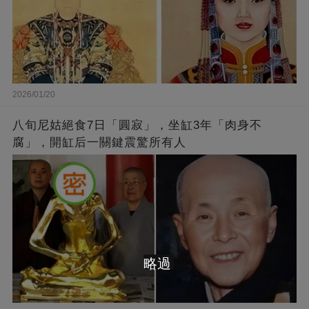
2026/01/20
八旬尼姑絕食7日「圓寂」，坐缸3年「肉身不
腐」，開缸后一關鍵震驚所有人
略過