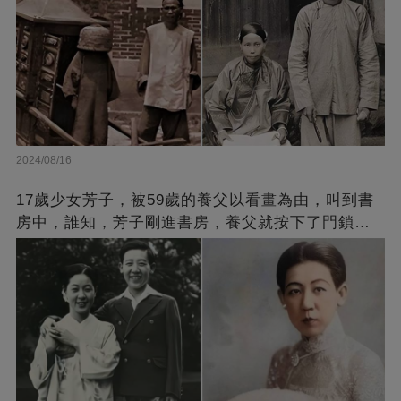
2024/08/16
17歲少女芳子，被59歲的養父以看畫為由，叫到書
房中，誰知，芳子剛進書房，養父就按下了門鎖，
芳子試圖奪門而出，可是已經來不及了