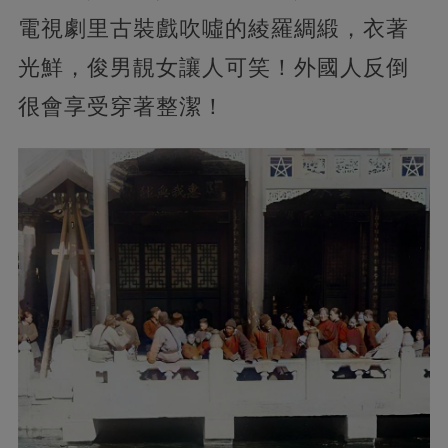
電視劇里古裝戲吹噓的綾羅綢緞，衣著
光鮮，俊男靚女讓人可笑！外國人反倒
很會享受穿著整潔！