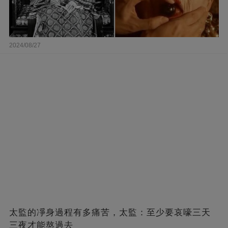
2024/08/27
太監的凈身過程有多痛苦，太監：至少要哀嚎三天
三夜才能熬過去