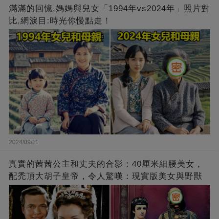
滿滿的回憶,媽媽與兒女「1994年vs2024年」照片對
比,網淚目:時光你慢點走！
2024/09/11
真實的茜茜公主和丈夫的合影：40厘米細腰美女，
配禿頂大胡子皇帝，令人驚嘆：現實版美女與野獸