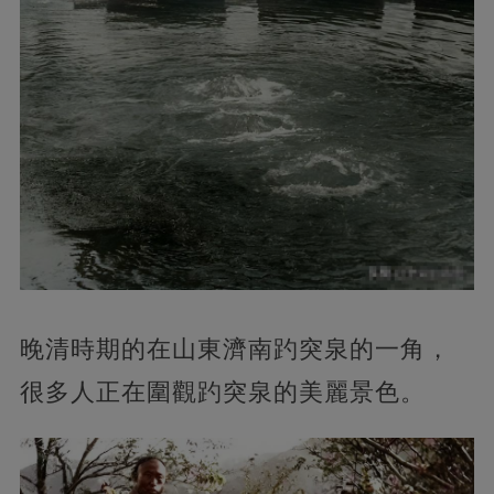
晚清時期的在山東濟南趵突泉的一角，
很多人正在圍觀趵突泉的美麗景色。