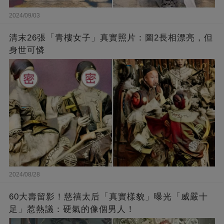
2024/09/03
清末26張「青樓女子」真實照片：圖2長相漂亮，但
身世可憐
2024/08/28
60大壽留影！慈禧太后「真實樣貌」曝光「威嚴十
足」惹熱議：硬氣的像個男人！