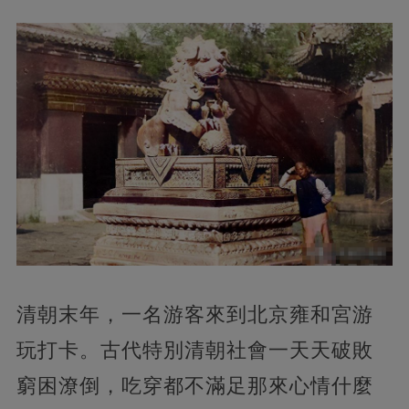
清朝末年，一名游客來到北京雍和宮游
玩打卡。古代特別清朝社會一天天破敗
窮困潦倒，吃穿都不滿足那來心情什麼