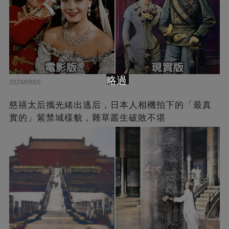
略過
2024/09/05
慈禧太后攜光緒出逃后，日本人相機拍下的「最真
實的」紫禁城樣貌，雜草叢生破敗不堪