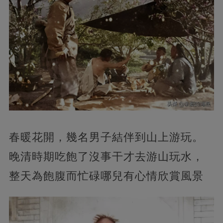
春暖花開，幾名男子結伴到山上游玩。
晚清時期吃飽了沒事干才去游山玩水，
整天為飽腹而忙碌哪兒有心情欣賞風景