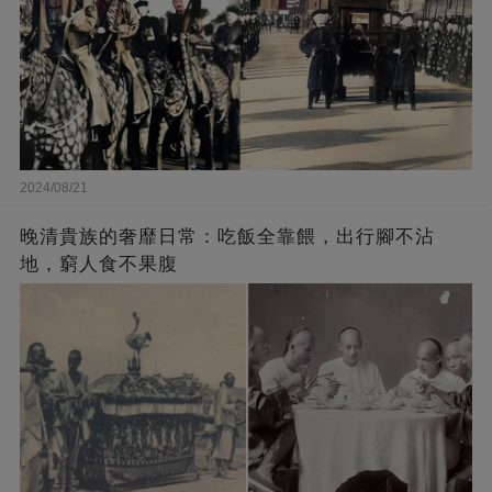
2024/08/21
晚清貴族的奢靡日常：吃飯全靠餵，出行腳不沾
地，窮人食不果腹