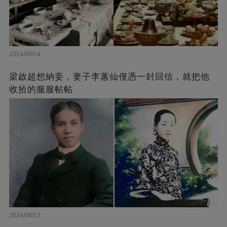
2024/08/14
梁啟超想納妾，妻子李蕙仙僅憑一封回信，就把他
收拾的服服帖帖
2024/08/13