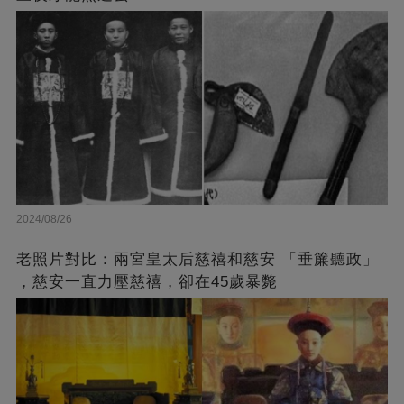
2024/08/26
老照片對比：兩宮皇太后慈禧和慈安 「垂簾聽政」
，慈安一直力壓慈禧，卻在45歲暴斃