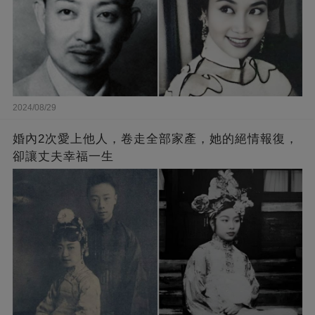
2024/08/29
婚內2次愛上他人，卷走全部家產，她的絕情報復，
卻讓丈夫幸福一生