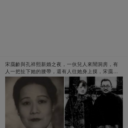
宋靄齡與孔祥熙新婚之夜，一伙兒人來鬧洞房，有
人一把扯下她的腰帶，還有人往她身上摸，宋靄齡
「刷」地站起來，舉起手槍，正對那人腦門！