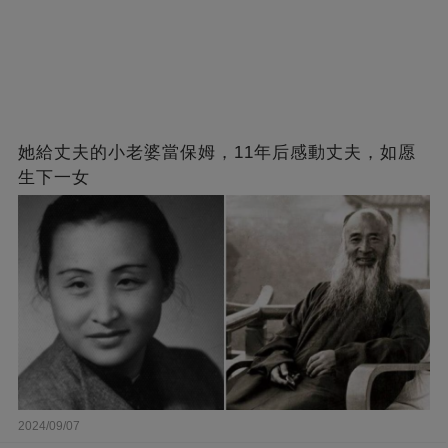
她給丈夫的小老婆當保姆，11年后感動丈夫，如愿
生下一女
2024/09/07