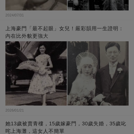
2024/07/31
上海豪門「最不起眼」女兒！嚴彩韻用一生證明：
內在比外貌更強大
2026/01/21
她13歲被賣青樓，15歲嫁豪門，30歲失婚，35歲叱
咤上海灘，這女人不簡單