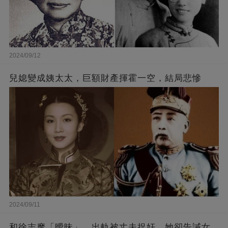
2024/09/12
兒媳變成姨太太，巨額財產揮霍一空，結局悲慘
2024/09/11
和徐志摩「曖昧」，出軌被丈夫捉奸，她卻告誡女