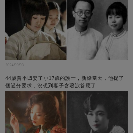
2024/09/03
44歲賈平凹娶了小17歲的護士，新婚當天，他提了
個過分要求，沒想到妻子含著淚答應了