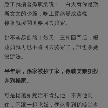
急了就指著孫毓棠說：「白天看你是斯
斯文文的少爺，晚上竟然變成這樣！」
接著就哭鬧著要回去娘家。
好不容易煎熬了幾天，三朝回門后，楊
蘊如就再也不肯回去婆家了，誰也拿她
沒辦法。
半年后，孫家被抄了家，孫毓棠狼狽投
奔到楊家。
可是楊蘊如死活不肯見他，不與他同
住，不跟一起吃飯，偶然見到孫毓棠也