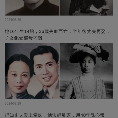
2024/08/29
她16年生14胎，36歲失血而亡，半年後丈夫再娶，
子女飽受繼母刁難
2024/08/29
得知丈夫愛上堂妹，她決絕離家，用40年誅心報