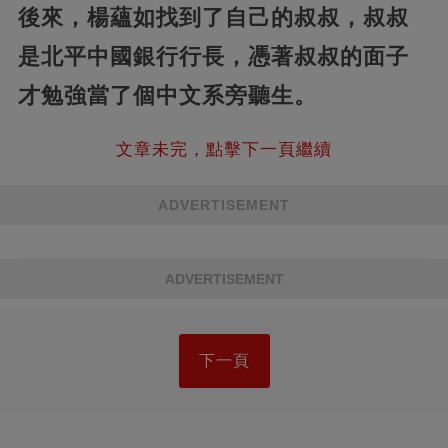
後來，楊蘊如找到了自己的叔叔，叔叔
是北平中國銀行行長，憑著叔叔的面子
才勉強當了個中文系旁聽生。
文章未完，點擊下一頁繼續
ADVERTISEMENT
ADVERTISEMENT
下一頁