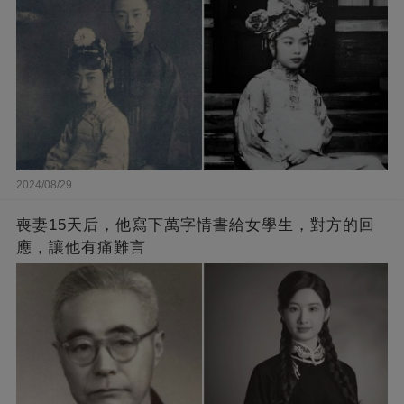
2024/08/29
喪妻15天后，他寫下萬字情書給女學生，對方的回
應，讓他有痛難言