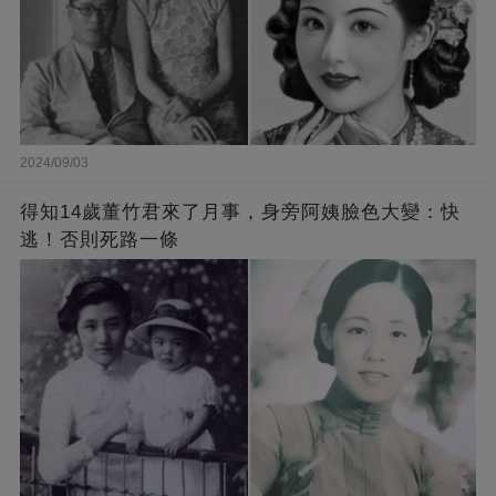
2024/09/03
得知14歲董竹君來了月事，身旁阿姨臉色大變：快
逃！否則死路一條