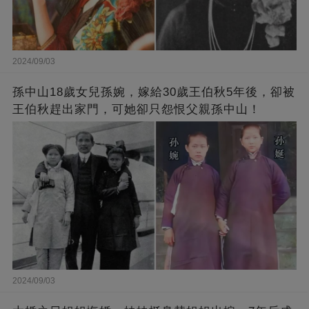
2024/09/03
孫中山18歲女兒孫婉，嫁給30歲王伯秋5年後，卻被
王伯秋趕出家門，可她卻只怨恨父親孫中山！
2024/09/03