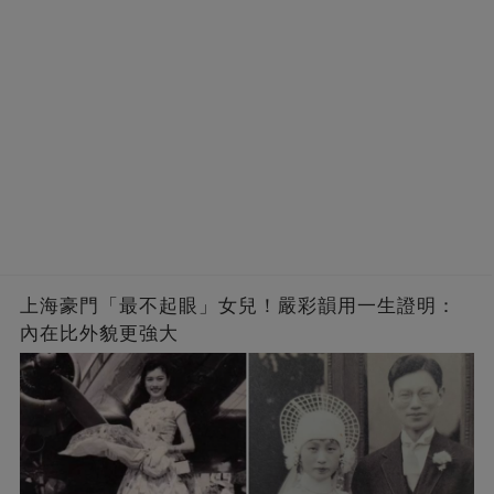
上海豪門「最不起眼」女兒！嚴彩韻用一生證明：
內在比外貌更強大