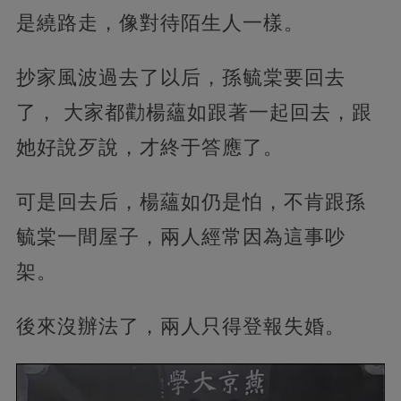
是繞路走，像對待陌生人一樣。
抄家風波過去了以后，孫毓棠要回去
了， 大家都勸楊蘊如跟著一起回去，跟
她好說歹說，才終于答應了。
可是回去后，楊蘊如仍是怕，不肯跟孫
毓棠一間屋子，兩人經常因為這事吵
架。
後來沒辦法了，兩人只得登報失婚。