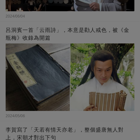
2024/06/04
呂洞賓一首「云雨詩」，本意是勸人戒色，被《金
瓶梅》收錄為開篇
2024/05/06
李賀寫了「天若有情天亦老」，整個盛唐無人對
上，宋朝才對出下句