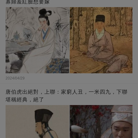
寡婦羞紅臉想要嫁
2024/04/29
唐伯虎出絕對，上聯：家窮人丑，一米四九，下聯
堪稱經典，絕了