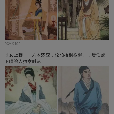
2024/04/29
才女上聯：「六木森森，松柏梧桐楊柳」，唐伯虎
下聯讓人拍案叫絕