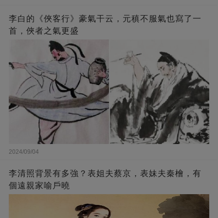
李白的《俠客行》豪氣干云，元稹不服氣也寫了一
首，俠者之氣更盛
2024/09/04
李清照背景有多強？表姐夫蔡京，表妹夫秦檜，有
個遠親家喻戶曉