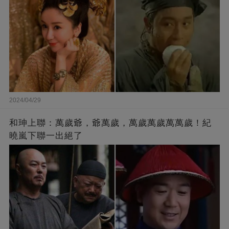
2024/04/29
和珅上聯：萬歲爺，爺萬歲，萬歲萬歲萬萬歲！紀
曉嵐下聯一出絕了