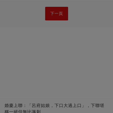
下一頁
婚慶上聯：「呂府姑娘，下口大過上口」，下聯堪
稱一絕但無比諷刺