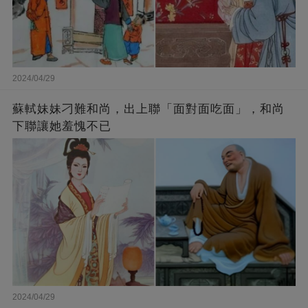
2024/04/29
蘇軾妹妹刁難和尚，出上聯「面對面吃面」，和尚
下聯讓她羞愧不已
2024/04/29