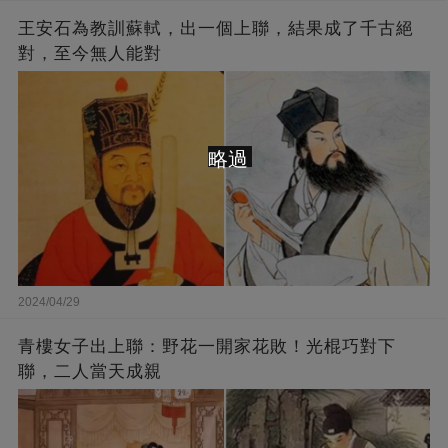
王安石為教訓蘇軾，出一個上聯，結果成了千古絕
對，至今無人能對
略過
2024/04/29
青樓女子出上聯：野花一開家花敗！光棍巧對下
聯，二人當天成親