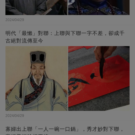
2024/04/29
明代「最懶」對聯：上聯與下聯一字不差，卻成千
古絕對流傳至今
2024/04/29
寡婦出上聯「一人一碗一口鍋」，秀才妙對下聯，